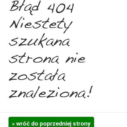
Błąd 404
Niestety
szukana
strona nie
została
znaleziona!
« wróć do poprzedniej strony